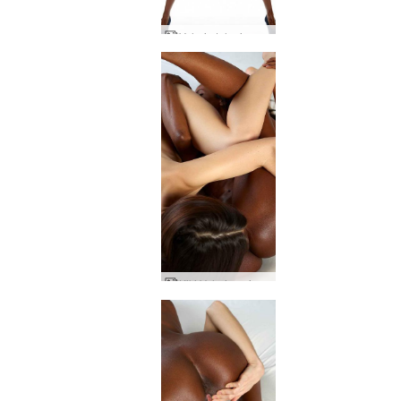
Valerie telanjang studio terbaik
Kiki Valerie gairah murni