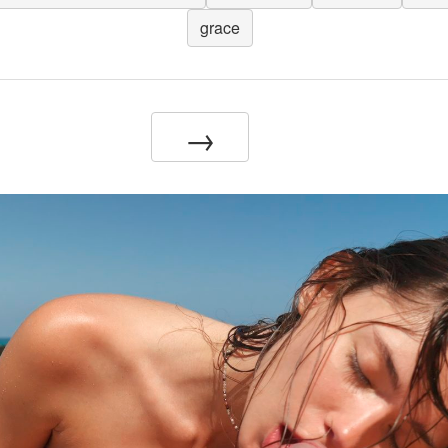
grace
→