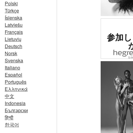
Polski
Türkçe
Íslenska
Latviešu
世界で
Français
参加し
1の評
Lietuvių
たエロ
Deutsch
Norsk
Svenska
Italiano
Español
Português
Ελληνικά
中文
Indonesia
Български
हिन्दी
한국어