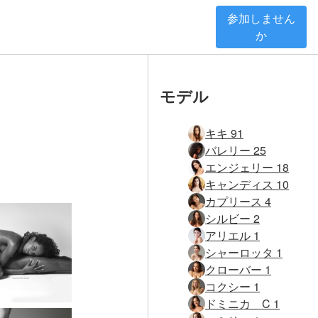
参加しません
か
モデル
キキ 91
バレリー 25
エンジェリー 18
キャンディス 10
カプリース 4
シルビー 2
アリエル 1
シャーロッタ 1
クローバー 1
コクシー 1
ドミニカ C 1