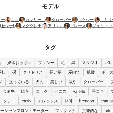
モデル
リー
キキ
カプリース
クローバー
コクシー
エミリ
セレナL
マグダレナ
アリエル
グレース
ジュリエッ
タグ
毛
媒体おっぱい
プッシー
足
黒
スタジオ
バレ
逆転
裸
クリトリス
長い髪
屋内で
拡散
ポー
グ
立っている
犬の
美しい
吸引
クローバー
つま先
陰茎
コック
ペニス
valerie
手コキ
コクシー
emily
アレックス
開脚
brendon
charlot
オーシャンフロントモーター
マグダレナ
挑発的な
ariel