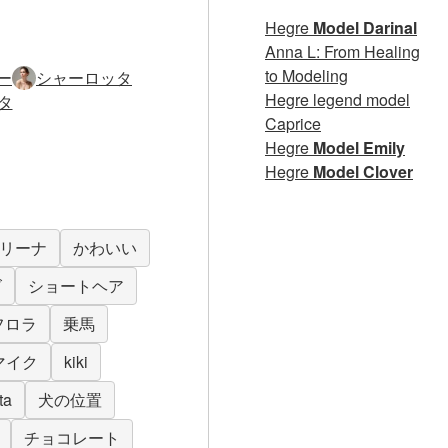
Hegre
Model Darinal
Anna L: From Healing
to Modeling
ー
シャーロッタ
Hegre legend model
タ
Caprice
Hegre
Model Emily
Hegre
Model Clover
リーナ
かわいい
ズ
ショートヘア
フロラ
乗馬
マイク
kiki
ta
犬の位置
チョコレート