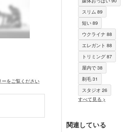
媒体おっぱい 90
スリム 89
短い 89
ウクライナ 88
エレガント 88
トリミング 87
屋内で 38
剃毛 31
ラリーをご覧ください
スタジオ 26
すべて見る >
関連している