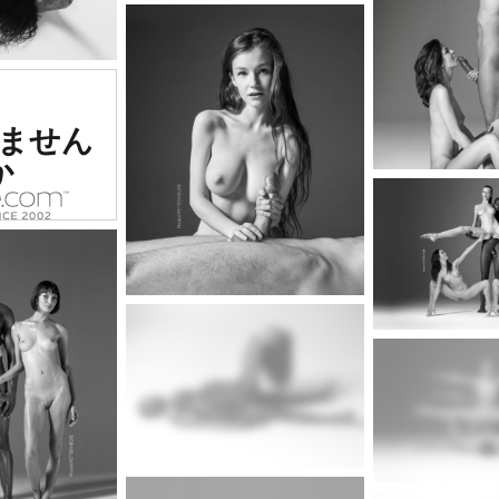
ナンバー
ません
価を受け
か
サイト