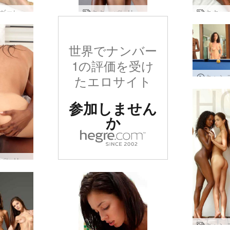
キキ・ヴァレリーのマンコ摩擦
キキ、バレリー ビーナスの女達
世界でナンバー
1の評価を受け
たエロサイト
参加しません
か
キキ＆バレリーセクシーな６９