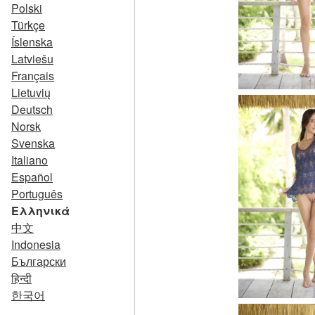
Polski
Türkçe
Íslenska
Latviešu
Français
Lietuvių
Deutsch
Norsk
Svenska
Italiano
Español
Português
Ελληνικά
中文
Indonesia
Български
हिन्दी
한국어