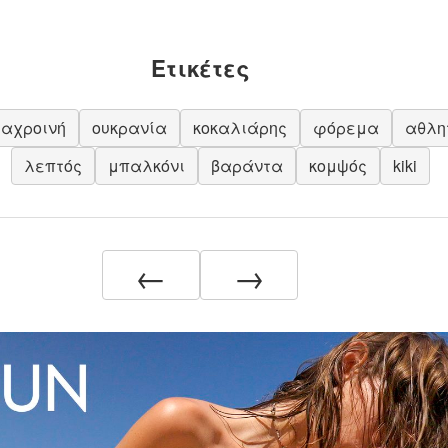
Ετικέτες
αχροινή
ουκρανία
κοκαλιάρης
φόρεμα
αθλη
λεπτός
μπαλκόνι
βαράντα
κομψός
kiki
←
→