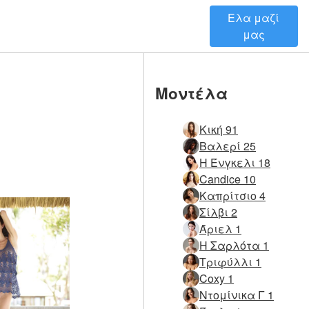
Ελα μαζί
μας
Μοντέλα
Κική 91
Βαλερί 25
Η Ένγκελι 18
Candice 10
Καπρίτσιο 4
Σίλβι 2
Άριελ 1
Η Σαρλότα 1
Τριφύλλι 1
Coxy 1
Ντομίνικα Γ 1