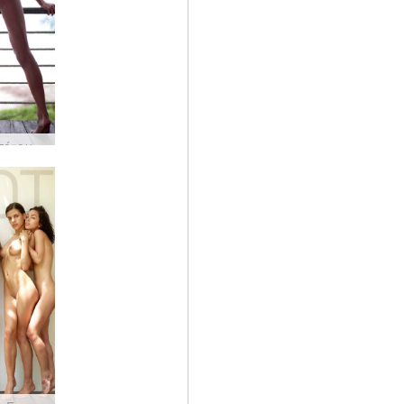
Κική απότομη σιλουέτα