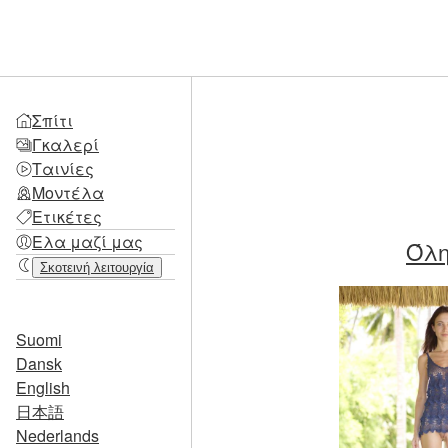
Σπίτι
Γκαλερί
Ταινίες
Μοντέλα
Ετικέτες
Ελα μαζί μας
Όλη
Σκοτεινή λειτουργία
Suomi
Dansk
English
日本語
Nederlands