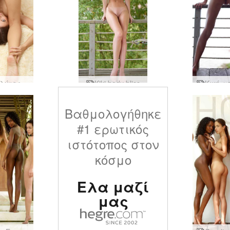
Kiki καλύτερες φωτογραφίες τοποθεσίας
Kiki body bliss
Βαθμολογήθηκε
#1 ερωτικός
ιστότοπος στον
κόσμο
Ελα μαζί
μας