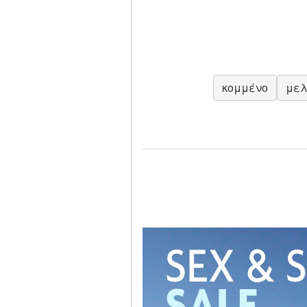
κομμένο
μελ