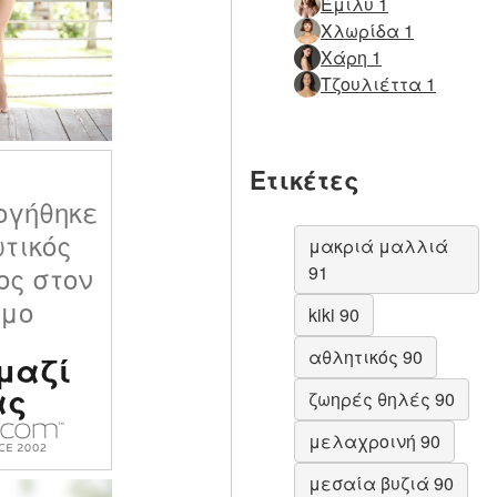
Έμιλυ 1
Χλωρίδα 1
Χάρη 1
Τζουλιέττα 1
Ετικέτες
ογήθηκε
ωτικός
μακριά μαλλιά
ος στον
91
σμο
kiki 90
αθλητικός 90
μαζί
ας
ζωηρές θηλές 90
μελαχροινή 90
μεσαία βυζιά 90