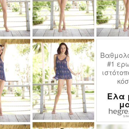
Βαθμολ
#1 ερ
ιστότοπ
κό
Ελα 
μ