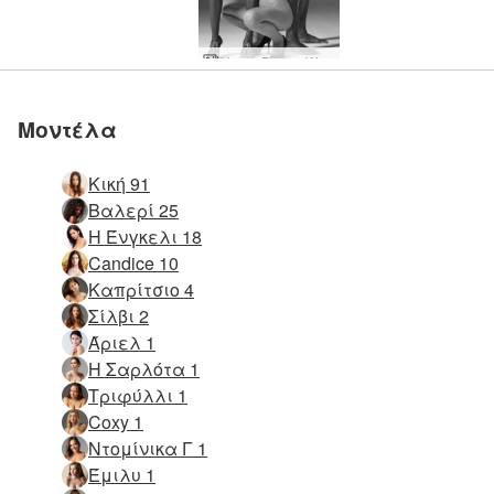
Hegre Dream World
Μοντέλα
Κική 91
Βαλερί 25
Η Ένγκελι 18
Candice 10
Καπρίτσιο 4
Σίλβι 2
Άριελ 1
Η Σαρλότα 1
Τριφύλλι 1
Coxy 1
Ντομίνικα Γ 1
Έμιλυ 1