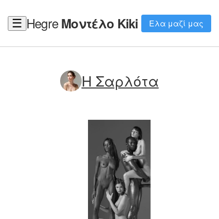
Hegre
Μοντέλο Kiki
☰
Ελα μαζί μας
Η Σαρλότα