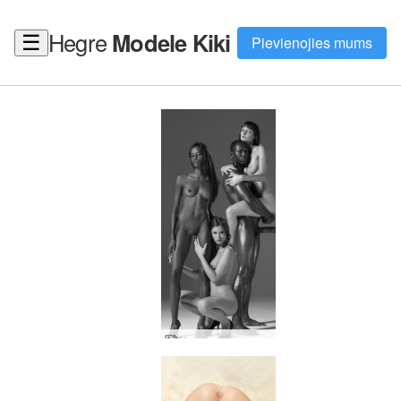
Hegre
Modele Kiki
☰
Pievienojies mums
Hegres sapņu pasaule