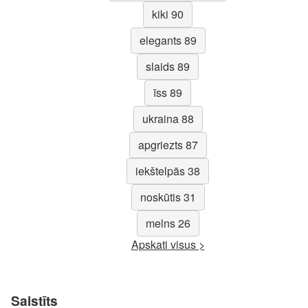
kiki 90
elegants 89
slaids 89
īss 89
ukraina 88
apgriezts 87
iekštelpās 38
noskūtis 31
melns 26
Apskati visus >
Saistīts