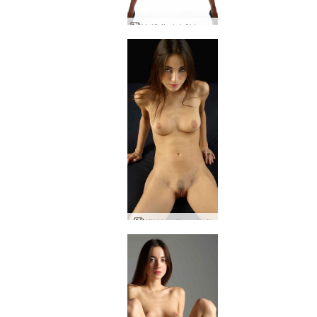
Valērija labākie studijas akti
Kiki tumši portreti