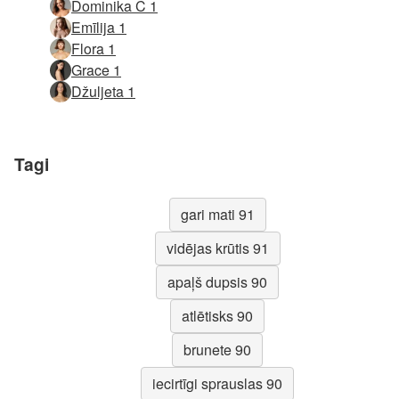
Dominika C 1
Emīlija 1
Flora 1
Grace 1
Džuljeta 1
Tagi
gari mati 91
vidējas krūtis 91
apaļš dupsis 90
atlētisks 90
brunete 90
iecirtīgi sprauslas 90