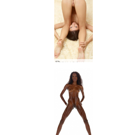
Kiki labākās atrašanās vietas fotogrāfijas