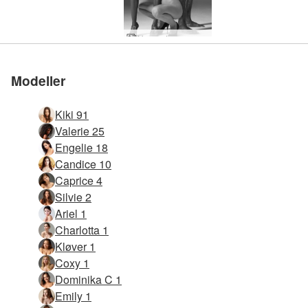
Hegre drømmeverden
Modeller
Kiki 91
Valerie 25
Engelie 18
Candice 10
Caprice 4
Silvie 2
Ariel 1
Charlotta 1
Kløver 1
Coxy 1
Dominika C 1
Emily 1