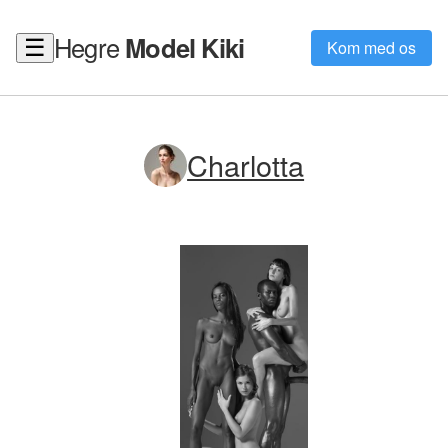
Hegre
Model Kiki
☰
Kom med os
Charlotta