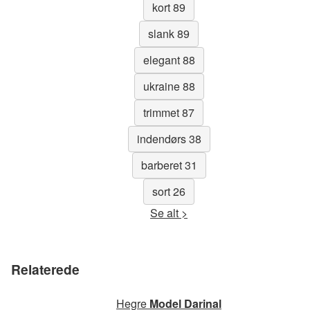
kort 89
slank 89
elegant 88
ukraine 88
trimmet 87
indendørs 38
barberet 31
sort 26
Se alt >
Relaterede
Hegre
Model Darinal