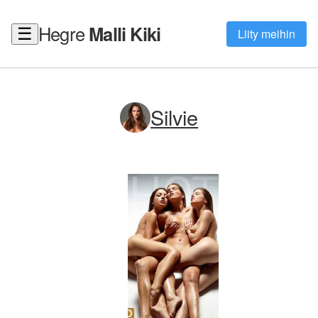
Hegre
Malli Kiki
☰
Liity meihin
Silvie