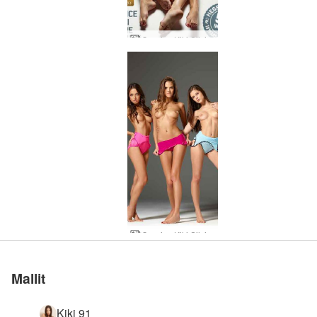
Caprice Kiki Silvie jumalattaret
Caprice Kiki Silvie kiehtova trio
Mallit
Kiki 91