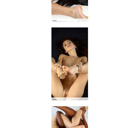
Kiki Valerie pillu kitka
Kiki bang kehon osa 2