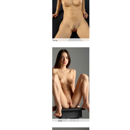
Kiki tummat muotokuvat
Kikin näyttely