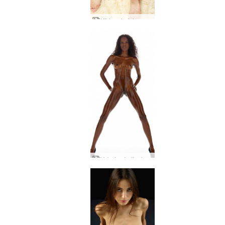
Kiki parhaista paikoista kuvia
Valerie studioalan parhaista alastoista