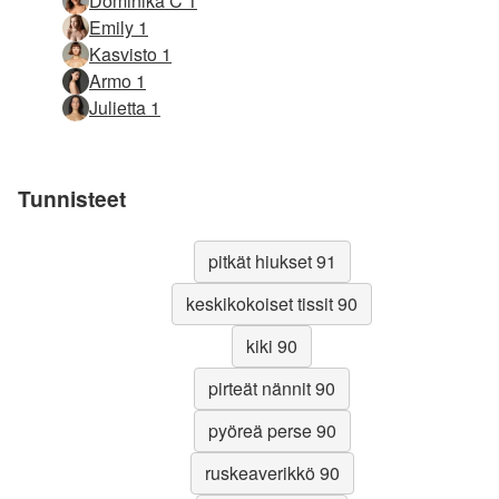
Dominika C 1
Emily 1
Kasvisto 1
Armo 1
Julietta 1
Tunnisteet
pitkät hiukset 91
keskikokoiset tissit 90
kiki 90
pirteät nännit 90
pyöreä perse 90
ruskeaverikkö 90