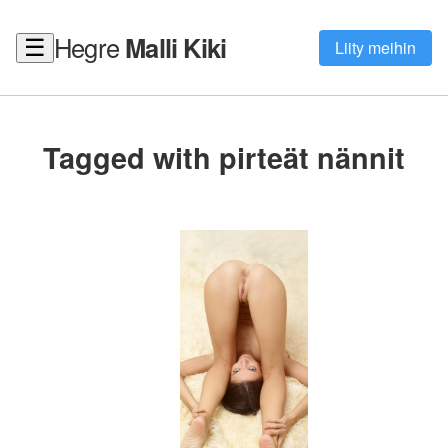
Hegre
Malli Kiki
☰
Liity meihin
Tagged with pirteät nännit